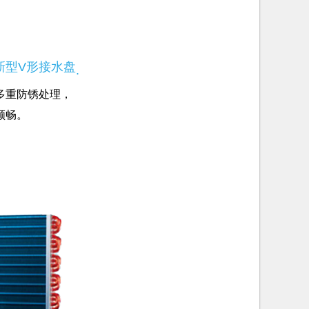
新型V形接水盘
.
多重防锈处理，
顺畅。