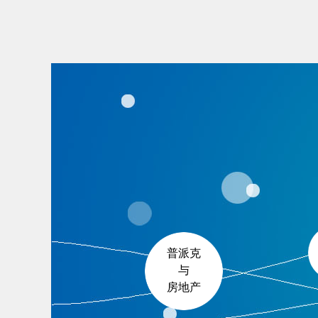
普派克
与
房地产