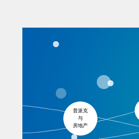
普派克
与
房地产