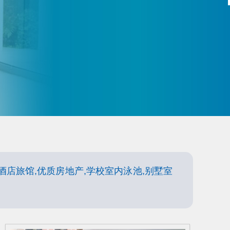
酒店旅馆,优质房地产,学校室内泳池,别墅室